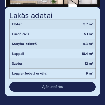
Lakás adatai
Előtér
3.7 m²
Fürdő-WC
5.1 m²
Konyha-étkező
9.3 m²
Nappali
18.4 m²
Szoba
12 m²
Loggia (fedett erkély)
9 m²
Ajánlatkérés