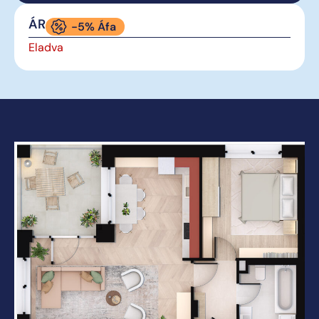
ÁR
-5% Áfa
Eladva