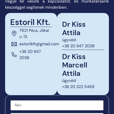
Vegye fel velünk a kapcsolatot, és munkatársaink
készséggel segítenek mindenben.
Estoril Kft.
Dr Kiss
7621 Pécs, Jókai
Attila
u. 13.
ügyvéd
estorilkft@gmail.com
+36 20 947 2038
+36 20 947
Dr Kiss
2038
Marcell
Attila
ügyvéd
+36 20 322 5469