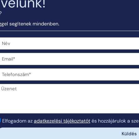
velünk!
?
éggel segítenek mindenben.
Elfogadom az
adatkezelési tájékoztatót
és hozzájárulok a sz
Küldés