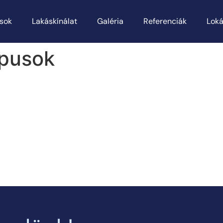
sok
Lakáskínálat
Galéria
Referenciák
Loká
ípusok